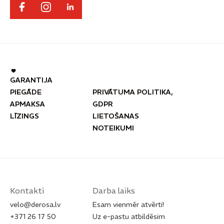
GARANTIJA
PIEGĀDE
PRIVĀTUMA POLITIKA,
APMAKSA
GDPR
LĪZINGS
LIETOŠANAS
NOTEIKUMI
Kontakti
Darba laiks
velo@derosa.lv
Esam vienmēr atvērti!
+371 26 17 50
Uz e-pastu atbildēsim