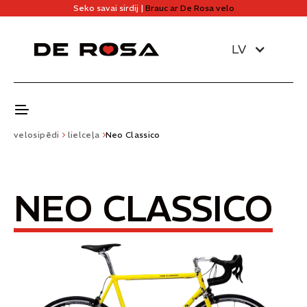
Seko savai sirdij |
Brauc ar De Rosa velo
LV
velosipēdi
lielceļa
Neo Classico
NEO CLASSICO