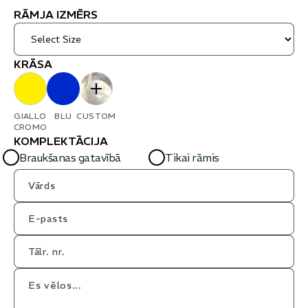
RĀMJA IZMĒRS
KRĀSA
GIALLO
BLU
CUSTOM
CROMO
KOMPLEKTĀCIJA
Braukšanas gatavībā
Tikai rāmis