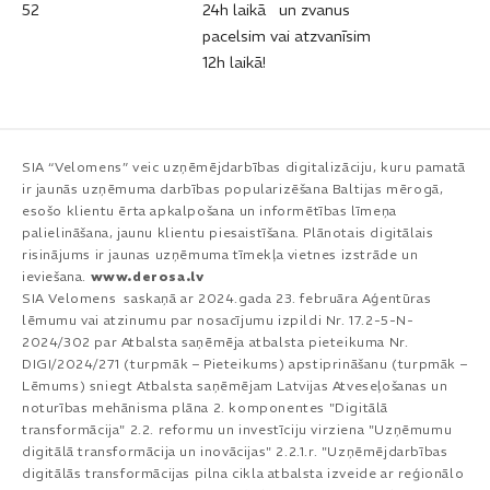
52​
24h laikā un zvanus
pacelsim vai atzvanīsim
12h laikā!
SIA “Velomens” veic uzņēmējdarbības digitalizāciju, kuru pamatā
ir jaunās uzņēmuma darbības popularizēšana Baltijas mērogā,
esošo klientu ērta apkalpošana un informētības līmeņa
palielināšana, jaunu klientu piesaistīšana. Plānotais digitālais
risinājums ir jaunas uzņēmuma tīmekļa vietnes izstrāde un
ieviešana.
www.derosa.lv
SIA Velomens saskaņā ar 2024.gada 23. februāra Aģentūras
lēmumu vai atzinumu par nosacījumu izpildi Nr. 17.2-5-N-
2024/302 par Atbalsta saņēmēja atbalsta pieteikuma Nr.
DIGI/2024/271 (turpmāk – Pieteikums) apstiprināšanu (turpmāk –
Lēmums) sniegt Atbalsta saņēmējam Latvijas Atveseļošanas un
noturības mehānisma plāna 2. komponentes "Digitālā
transformācija" 2.2. reformu un investīciju virziena "Uzņēmumu
digitālā transformācija un inovācijas" 2.2.1.r. "Uzņēmējdarbības
digitālās transformācijas pilna cikla atbalsta izveide ar reģionālo