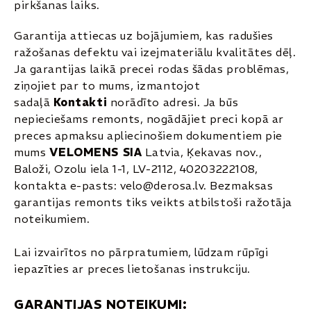
pirkšanas laiks.
Garantija attiecas uz bojājumiem, kas radušies
ražošanas defektu vai izejmateriālu kvalitātes dēļ.
Ja garantijas laikā precei rodas šādas problēmas,
ziņojiet par to mums, izmantojot
sadaļā
Kontakti
norādīto adresi. Ja būs
nepieciešams remonts, nogādājiet preci kopā ar
preces apmaksu apliecinošiem dokumentiem pie
mums
VELOMENS SIA
Latvia, Ķekavas nov.,
Baloži, Ozolu iela 1-1, LV-2112, 40203222108,
kontakta e-pasts:
velo@derosa.lv
. Bezmaksas
garantijas remonts tiks veikts atbilstoši ražotāja
noteikumiem.
Lai izvairītos no pārpratumiem, lūdzam rūpīgi
iepazīties ar preces lietošanas instrukciju.
GARANTIJAS NOTEIKUMI: