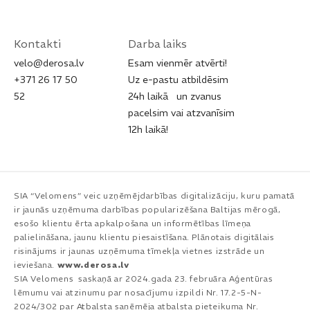
Kontakti
Darba laiks
velo@derosa.lv
Esam vienmēr atvērti!
+371 26 17 50
Uz e-pastu atbildēsim
52​
24h laikā un zvanus
pacelsim vai atzvanīsim
12h laikā!
SIA “Velomens” veic uzņēmējdarbības digitalizāciju, kuru pamatā
ir jaunās uzņēmuma darbības popularizēšana Baltijas mērogā,
esošo klientu ērta apkalpošana un informētības līmeņa
palielināšana, jaunu klientu piesaistīšana. Plānotais digitālais
risinājums ir jaunas uzņēmuma tīmekļa vietnes izstrāde un
ieviešana.
www.derosa.lv
SIA Velomens saskaņā ar 2024.gada 23. februāra Aģentūras
lēmumu vai atzinumu par nosacījumu izpildi Nr. 17.2-5-N-
2024/302 par Atbalsta saņēmēja atbalsta pieteikuma Nr.