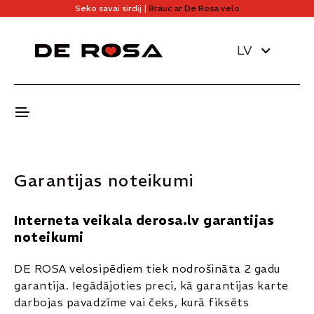
Seko savai sirdij |
Brauc ar De Rosa velo
LV
Garantijas noteikumi
Interneta veikala derosa.lv garantijas
noteikumi
DE ROSA velosipēdiem tiek nodrošināta 2 gadu
garantija. Iegādājoties preci, kā garantijas karte
darbojas pavadzīme vai čeks, kurā fiksēts