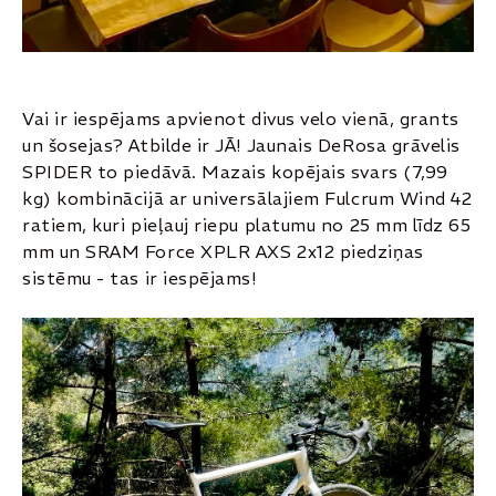
Vai ir iespējams apvienot divus velo vienā, grants
un šosejas? Atbilde ir JĀ! Jaunais DeRosa grāvelis
SPIDER to piedāvā. Mazais kopējais svars (7,99
kg) kombinācijā ar universālajiem Fulcrum Wind 42
ratiem, kuri pieļauj riepu platumu no 25 mm līdz 65
mm un SRAM Force XPLR AXS 2x12 piedziņas
sistēmu - tas ir iespējams!