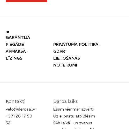
GARANTIJA
PIEGĀDE
PRIVĀTUMA POLITIKA,
APMAKSA
GDPR
LĪZINGS
LIETOŠANAS
NOTEIKUMI
Kontakti
Darba laiks
velo@derosa.lv
Esam vienmēr atvērti!
+371 26 17 50
Uz e-pastu atbildēsim
52​
24h laikā un zvanus