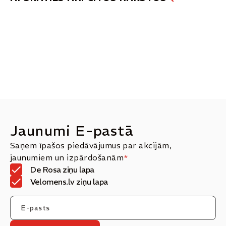
Jaunumi E-pastā
Saņem īpašos piedāvājumus par akcijām,
jaunumiem un izpārdošanām
*
De Rosa ziņu lapa
Velomens.lv ziņu lapa