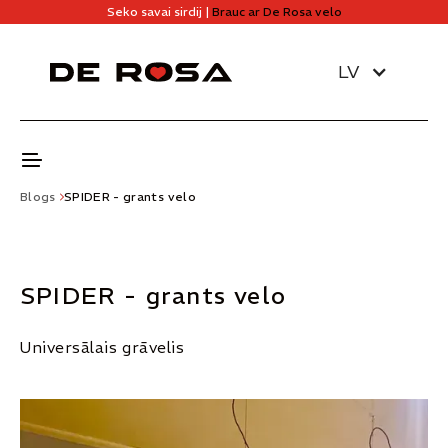
Seko savai sirdij |
Brauc ar De Rosa velo
LV
Blogs
SPIDER - grants velo
SPIDER - grants velo
Universālais grāvelis