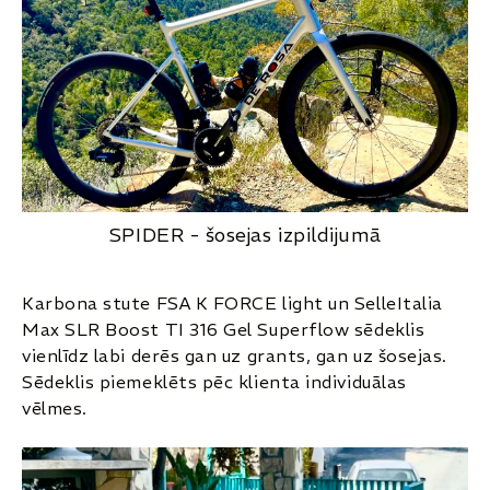
SPIDER - šosejas izpildijumā
Karbona stute FSA K FORCE light un SelleItalia
Max SLR Boost TI 316 Gel Superflow sēdeklis
vienlīdz labi derēs gan uz grants, gan uz šosejas.
Sēdeklis piemeklēts pēc klienta individuālas
vēlmes.