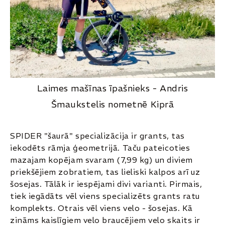
Laimes mašīnas īpašnieks - Andris
Šmaukstelis nometnē Kiprā
SPIDER "šaurā" specializācija ir grants, tas
iekodēts rāmja ģeometrijā. Taču pateicoties
mazajam kopējam svaram (7,99 kg) un diviem
priekšējiem zobratiem, tas lieliski kalpos arī uz
šosejas. Tālāk ir iespējami divi varianti. Pirmais,
tiek iegādāts vēl viens specializēts grants ratu
komplekts. Otrais vēl viens velo - šosejas. Kā
zināms kaislīgiem velo braucējiem velo skaits ir