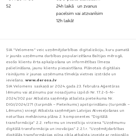
52​
24h laikā un zvanus
pacelsim vai atzvanīsim
12h laikā!
SIA “Velomens” veic uzņēmējdarbības digitalizāciju, kuru pamatā
ir jaunās uzņēmuma darbības popularizēšana Baltijas mērogā,
esošo klientu ērta apkalpošana un informētības līmeņa
palielināšana, jaunu klientu piesaistīšana. Plānotais digitālais
risinājums ir jaunas uzņēmuma tīmekļa vietnes izstrāde un
ieviešana.
www.derosa.lv
SIA Velomens saskaņā ar 2024.gada 23. februāra Aģentūras
lēmumu vai atzinumu par nosacījumu izpildi Nr. 17.2-5-N-
2024/302 par Atbalsta saņēmēja atbalsta pieteikuma Nr.
DIGI/2024/271 (turpmāk – Pieteikums) apstiprināšanu (turpmāk –
Lēmums) sniegt Atbalsta saņēmējam Latvijas Atveseļošanas un
noturības mehānisma plāna 2. komponentes "Digitālā
transformācija" 2.2. reformu un investīciju virziena "Uzņēmumu
digitālā transformācija un inovācijas" 2.2.1.r. "Uzņēmējdarbības
digitālās transformācijas pilna cikla atbalsta izveide ar reģionālo