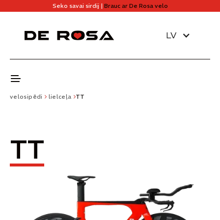
Seko savai sirdij |
Brauc ar De Rosa velo
LV
velosipēdi
lielceļa
TT
TT