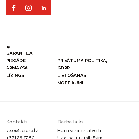
GARANTIJA
PIEGĀDE
PRIVĀTUMA POLITIKA,
APMAKSA
GDPR
LĪZINGS
LIETOŠANAS
NOTEIKUMI
Kontakti
Darba laiks
velo@derosa.lv
Esam vienmēr atvērti!
+371 26 17 50
Uz e-pastu atbildēsim