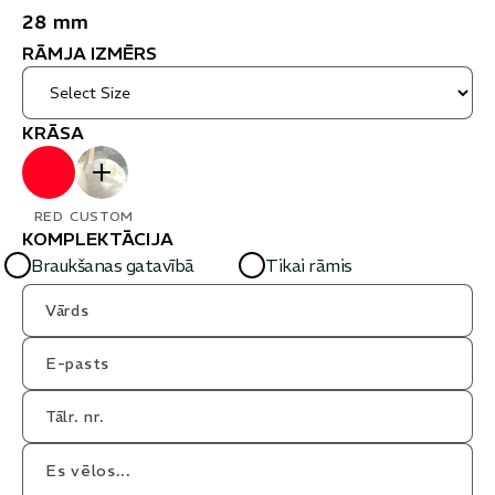
28 mm
RĀMJA IZMĒRS
KRĀSA
RED
CUSTOM
KOMPLEKTĀCIJA
Braukšanas gatavībā
Tikai rāmis